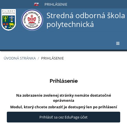
PRIHLÁSENIE
Stredná odborná škola
polytechnická
ÚVODNÁ STRÁNKA
/
PRIHLÁSENIE
Prihlásenie
Prihlásenie
Na zobrazenie zvolenej stránky nemáte dostatočné
oprávnenia
Modul, ktorý chcete zobraziť je dostupný len po prihlásení
Prihlásiť sa cez EduPage účet