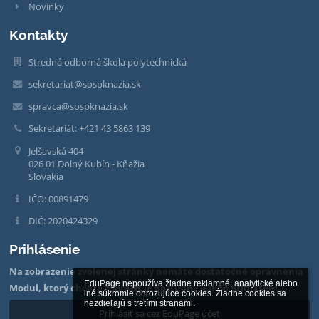
Novinky
Kontakty
Stredná odborná škola polytechnická
sekretariat@sospknazia.sk
spravca@sospknazia.sk
Sekretariát: +421 43 5863 139
Jelšavská 404
026 01 Dolný Kubín - Kňažia
Slovakia
IČO: 00891479
DIČ: 2020424329
Prihlásenie
Na zobrazenie zvolenej stránky nemáte dostatočné oprávnenia
EduPage nepoužíva žiadne reklamné, analytické alebo 
Modul, ktorý chcete zobraziť je dostupný len po prihlásení
iné súkromie ohrozujúce cookies. Žiadne cookies sa 
nezdieľajú s tretími stranami.

Prihlásiť sa cez EduPage účet