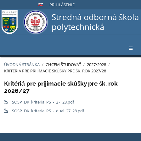
PRIHLÁSENIE
Stredná odborná škola
polytechnická
ÚVODNÁ STRÁNKA
/
CHCEM ŠTUDOVAŤ
/
2027/2028
/
KRITÉRIÁ PRE PRIJÍMACIE SKÚŠKY PRE ŠK. ROK 2027/28
Kritériá
Kritériá pre prijímacie skúšky pre šk. rok
2026/27
pre
prijímacie
SOSP_DK_kriteria_PS_-_27_28.pdf
skúšky
SOSP_DK_kriteria_PS_-_dual_27_28.pdf
pre
šk.
rok
2027/28