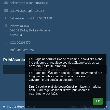
sekretariat@sospknazia.sk
spravca@sospknazia.sk
Sekretariát: +421 43 5863 139
Jelšavská 404
026 01 Dolný Kubín - Kňažia
Slovakia
IČO: 00891479
DIČ: 2020424329
Prihlásenie
EduPage nepoužíva žiadne reklamné, analytické alebo 
iné súkromie ohrozujúce cookies. Žiadne cookies sa 
nezdieľajú s tretími stranami.

Prihlásiť sa cez EduPage účet
EduPage používa iba 2 cookie – jedno nevyhnutné pre 
fungovanie prihlasovania. Toto je dočasné, po 
Neviem prihlasovacie meno alebo heslo
zatvorení prehliadača sa odstráni.

Druhé cookie zvyšuje bezpečnosť prihlásenia - vďaka 
nemu EduPage vie identifikovať prihlásenie z 
neznámeho počítača.
Ok
Bezbariérová verzia
Powered by
aSc EduPage