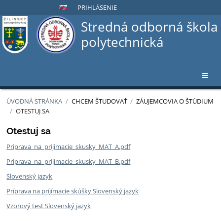
PRIHLÁSENIE
Stredná odborná škola
polytechnická
ÚVODNÁ STRÁNKA
/
CHCEM ŠTUDOVAŤ
/
ZÁUJEMCOVIA O ŠTÚDIUM
/
OTESTUJ SA
Otestuj
Otestuj sa
sa
Priprava_na_prijimacie_skusky_MAT_A.pdf
Priprava_na_prijimacie_skusky_MAT_B.pdf
Slovenský jazyk
Príprava na príjímacie skúšky Slovenský jazyk
Vzorový test Slovenský jazyk