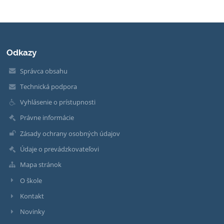
Odkazy
Správca obsahu
Technická podpora
Vyhlásenie o prístupnosti
Právne informácie
Zásady ochrany osobných údajov
Údaje o prevádzkovateľovi
Mapa stránok
O škole
Kontakt
Novinky