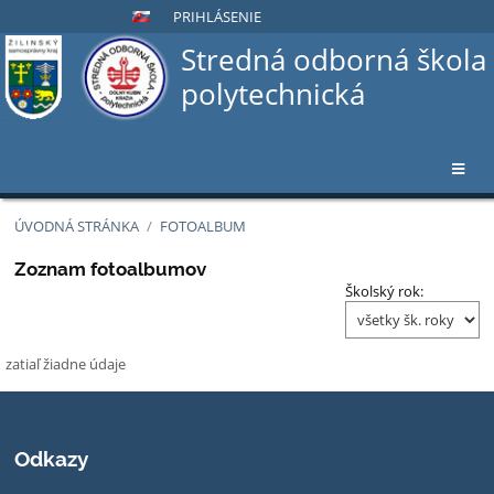
PRIHLÁSENIE
Stredná odborná škola
polytechnická
ÚVODNÁ STRÁNKA
/
FOTOALBUM
Fotoalbum
Zoznam fotoalbumov
Školský rok:
zatiaľ žiadne údaje
Odkazy