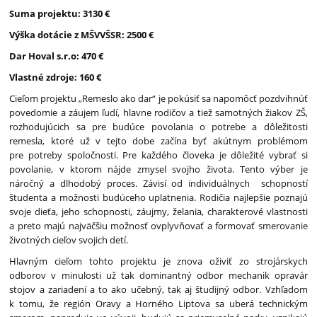
Suma projektu: 3130 €
Výška dotácie z MŠVVŠSR: 2500 €
Dar Hoval s.r.o: 470 €
Vlastné zdroje: 160 €
Cieľom projektu „Remeslo ako dar“ je pokúsiť sa napomôcť pozdvihnúť
povedomie a záujem ľudí, hlavne rodičov a tiež samotných žiakov ZŠ,
rozhodujúcich sa pre budúce povolania o potrebe a dôležitosti
remesla, ktoré už v tejto dobe začína byť akútnym problémom
pre potreby spoločnosti. Pre každého človeka je dôležité vybrať si
povolanie, v ktorom nájde zmysel svojho života. Tento výber je
náročný a dlhodobý proces. Závisí od individuálnych schopností
študenta a možnosti budúceho uplatnenia. Rodičia najlepšie poznajú
svoje dieťa, jeho schopnosti, záujmy, želania, charakterové vlastnosti
a preto majú najväčšiu možnosť ovplyvňovať a formovať smerovanie
životných cieľov svojich detí.
Hlavným cieľom tohto projektu je znova oživiť zo strojárskych
odborov v minulosti už tak dominantný odbor mechanik opravár
stojov a zariadení a to ako učebný, tak aj študijný odbor. Vzhľadom
k tomu, že región Oravy a Horného Liptova sa uberá technickým