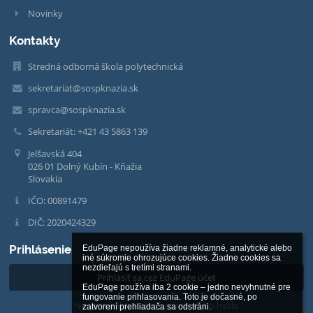
Novinky
Kontakty
Stredná odborná škola polytechnická
sekretariat@sospknazia.sk
spravca@sospknazia.sk
Sekretariát: +421 43 5863 139
Jelšavská 404
026 01 Dolný Kubín - Kňažia
Slovakia
IČO: 00891479
DIČ: 2020424329
Prihlásenie
EduPage nepoužíva žiadne reklamné, analytické alebo 
iné súkromie ohrozujúce cookies. Žiadne cookies sa 
nezdieľajú s tretími stranami.

Prihlásiť sa cez EduPage účet
EduPage používa iba 2 cookie – jedno nevyhnutné pre 
fungovanie prihlasovania. Toto je dočasné, po 
Neviem prihlasovacie meno alebo heslo
zatvorení prehliadača sa odstráni.
