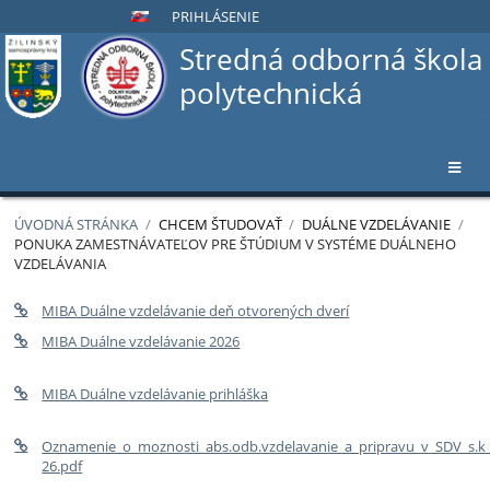
PRIHLÁSENIE
Stredná odborná škola
polytechnická
ÚVODNÁ STRÁNKA
/
CHCEM ŠTUDOVAŤ
/
DUÁLNE VZDELÁVANIE
/
PONUKA ZAMESTNÁVATEĽOV PRE ŠTÚDIUM V SYSTÉME DUÁLNEHO
VZDELÁVANIA
Ponuka
MIBA Duálne vzdelávanie deň otvorených dverí
zamestnávateľov
MIBA Duálne vzdelávanie 2026
pre
štúdium
MIBA Duálne vzdelávanie prihláška
v
systéme
Oznamenie_o_moznosti_abs.odb.vzdelavanie_a_pripravu_v_SDV_s.k
duálneho
26.pdf
vzdelávania