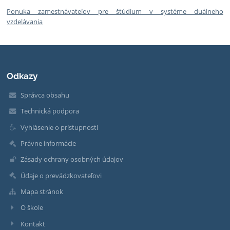
Ponuka zamestnávateľov pre štúdium v systéme duálneho
vzdelávania
Odkazy
Správca obsahu
Technická podpora
Vyhlásenie o prístupnosti
Právne informácie
Zásady ochrany osobných údajov
Údaje o prevádzkovateľovi
Mapa stránok
O škole
Kontakt