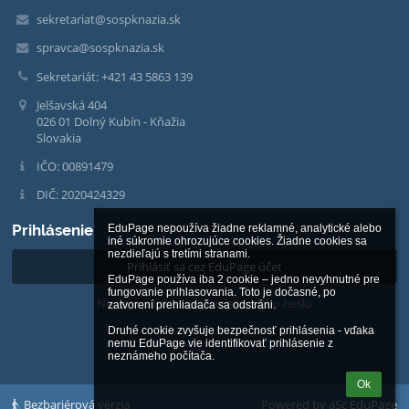
sekretariat@sospknazia.sk
spravca@sospknazia.sk
Sekretariát: +421 43 5863 139
Jelšavská 404
026 01 Dolný Kubín - Kňažia
Slovakia
IČO: 00891479
DIČ: 2020424329
Prihlásenie
EduPage nepoužíva žiadne reklamné, analytické alebo 
iné súkromie ohrozujúce cookies. Žiadne cookies sa 
nezdieľajú s tretími stranami.

Prihlásiť sa cez EduPage účet
EduPage používa iba 2 cookie – jedno nevyhnutné pre 
fungovanie prihlasovania. Toto je dočasné, po 
Neviem prihlasovacie meno alebo heslo
zatvorení prehliadača sa odstráni.

Druhé cookie zvyšuje bezpečnosť prihlásenia - vďaka 
nemu EduPage vie identifikovať prihlásenie z 
neznámeho počítača.
Ok
Bezbariérová verzia
Powered by
aSc EduPage