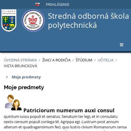
PRIHLÁSENIE
Stredná odborná škola
polytechnická
ÚVODNÁ STRÁNKA
/
ŽIACI A RODIČIA
/
ŠTÚDIUM
/
UČITELIA
/
IVETA BRUNCKOVÁ
Iveta
Moje predmety
Bruncková
Moje predmety
Patriciorum numerum auxi consul
quintum iussu populi et senatus. Senatum ter legi, et in consulatu
sexto censum populi conlega M. Agrippa egi. Lustrum post annum
alterum et quadragensimum feci, quo lustro civium Romanorum censa