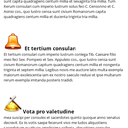
sunt capita quadragiens centum millia et sexaginta tria millia. Tum
iterum consulari cum imperio lustrum solus feci C. Censonno et C.
Asinio cos., quo lustro censa sunt civium Romanorum capita
quadragiens centum millia et ducenta triginta tria millia.
Et tertium consular
i
Et tertium consulari cum imperio lustrum conlega Tib. Caesare filio
meo feci Sex. Pompeio et Sex. Appuleio cos., quo lustro censa sunt
civium Romanorum capitum quadragiens centum millia et nongenta
triginta et septem millia. Legibus novis me auctore latis multa exempla
maiorum exolescentia iam ex nostro saeculo reduxi et ipse multarum
rerum exempla imitanda posteris tradidi.
Vota pro valetudine
mea suscipi per consules et sacerdotes quinto quoque anno senatus
decrevit. Ex iis votis saepe fecerunt vivo me ludos aliquotiens
sacerdotum quattuor amplissima collegia, aliquotiens consules.