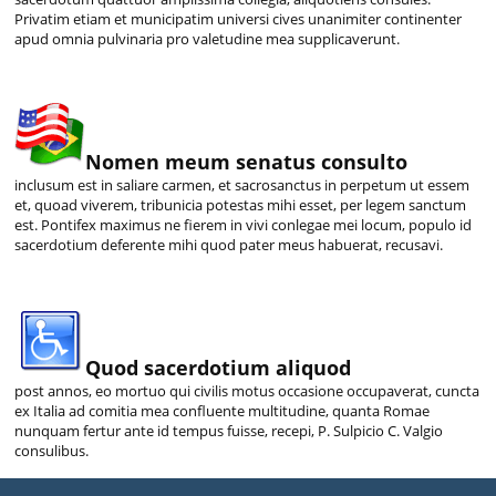
Privatim etiam et municipatim universi cives unanimiter continenter
apud omnia pulvinaria pro valetudine mea supplicaverunt.
Nomen meum senatus consulto
inclusum est in saliare carmen, et sacrosanctus in perpetum ut essem
et, quoad viverem, tribunicia potestas mihi esset, per legem sanctum
est. Pontifex maximus ne fierem in vivi conlegae mei locum, populo id
sacerdotium deferente mihi quod pater meus habuerat, recusavi.
Quod sacerdotium aliquod
post annos, eo mortuo qui civilis motus occasione occupaverat, cuncta
ex Italia ad comitia mea confluente multitudine, quanta Romae
nunquam fertur ante id tempus fuisse, recepi, P. Sulpicio C. Valgio
consulibus.