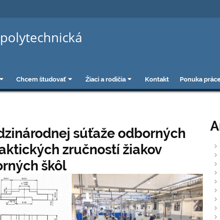
polytechnická
Chcem študovať
Žiaci a rodičia
Kontakt
Ponuka prác
A
edzinárodnej súťaže odborných
aktických zručností žiakov
rných škôl