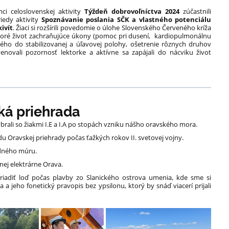
i celoslovenskej aktivity
Týždeň dobrovoľníctva 2024
zúčastnili
iedy aktivity
Spoznávanie poslania SČK a vlastného potenciálu
ivít
. Žiaci si rozšírili povedomie o úlohe Slovenského Červeného kríža
iektoré život zachraňujúce úkony (pomoc pri dusení, kardiopulmonálnu
utého do stabilizovanej a úľavovej polohy, ošetrenie rôznych druhov
enovali pozornosť lektorke a aktívne sa zapájali do nácviku život
ká priehrada
ybrali so žiakmi I.E a I.A po stopách vzniku nášho oravského mora.
du Oravskej priehrady počas ťažkých rokov II. svetovej vojny.
adného múru.
nej elektrárne Orava.
 riadiť loď počas plavby zo Slanického ostrova umenia, kde sme si
a jeho fonetický pravopis bez ypsilonu, ktorý by snáď viacerí prijali