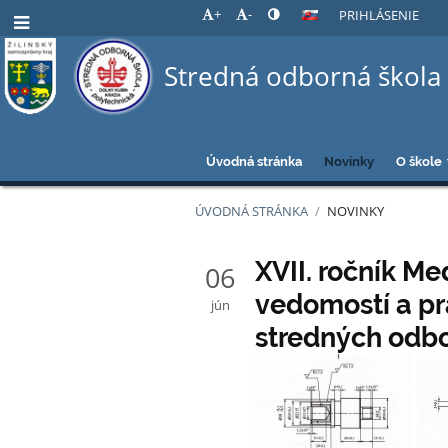
+
-
PRIHLÁSENIE
Stredná odborná škola 
Úvodná stránka
Novinky
O škole
ÚVODNÁ STRÁNKA
/
NOVINKY
Novinky
XVII. ročník M
06
vedomostí a pr
jún
stredných odbo