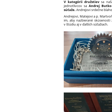
V kategórii družstiev
sa naša
jednotlivcov sa
Andrej Butko
súťaže.
Andrejovi srdečne blah
Andrejovi, Matejovi a p. Martvo
im, aby nazbierané skúsenosti 
v štúdiu aj v ďalších súťažiach.