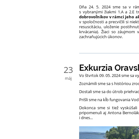
Dňa 24. 5. 2024 sme sa v rámc
s vybranými žiakmi 1.A a 2.E tr
dobrovoľníkov v rámci jeho ak
v spoločnosti a precvičili si n
resuscitáciu, uloženie postihn
krvácania). Žiaci so záujmom v
zachraňujúcich úkonov.
Exkurzia Oravs
23
Vo štvrtok 09. 05. 2024 sme sa v
máj
Zoznámili sme sa s históriou zro
Dostali sme sa do útrob priehr
Prišli sme na kĺb fungovania Vod
Dokonca sme si tiež vyskúšali
pripomenuli aj Antona Bernoláka 
i dnes...