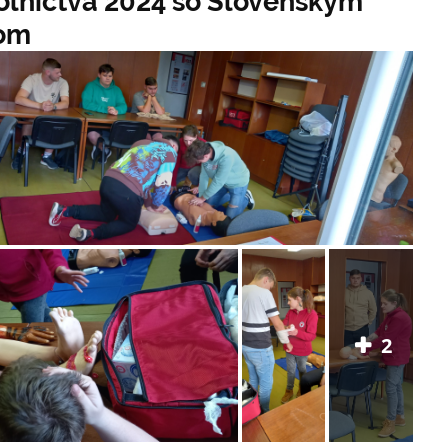
oľníctva 2024 so Slovenským
žom
2