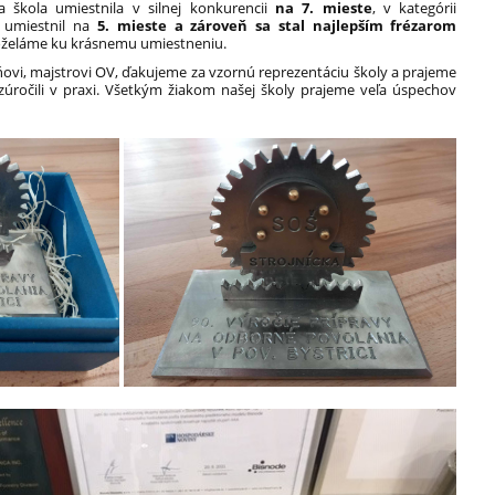
 škola umiestnila v silnej konkurencii
na 7. mieste
, v kategórii
umiestnil na
5. mieste a zároveň sa stal najlepším frézarom
oželáme ku krásnemu umiestneniu.
ňovi, majstrovi OV, ďakujeme za vzornú reprezentáciu školy a prajeme
zúročili v praxi. Všetkým žiakom našej školy prajeme veľa úspechov