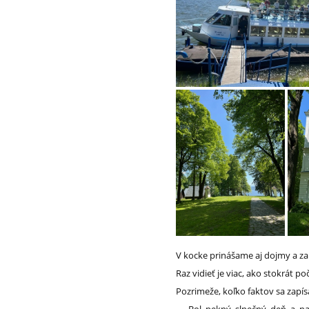
V kocke prinášame aj dojmy a zauj
Raz vidieť je viac, ako stokrát poč
Pozrimeže, koľko faktov sa zapí