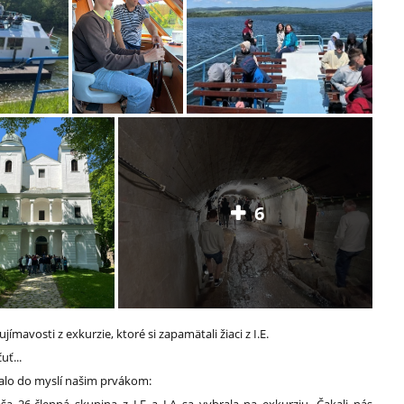
6
ímavosti z exkurzie, ktoré si zapamätali žiaci z I.E.
uť...
salo do myslí našim prvákom: