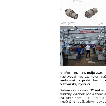
V dňoch
30. – 31. mája 2024
na
nastavovač reprezentovali n
vedomostí a praktických zr
v Považskej Bystrici
.
Súťaže sa zúčastnilo
22 žiakov 
funkčný výrobok podľa zadania
na sústruhoch TRENS SN32 a fr
nesúťažne na základe výhody dom