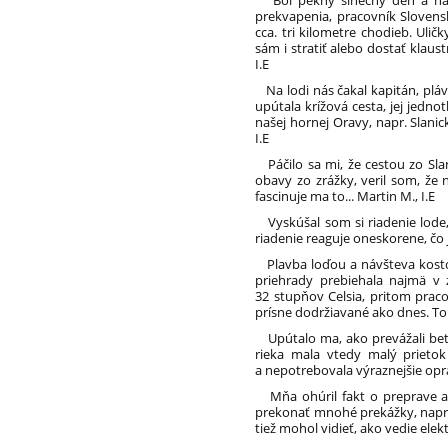
Bol pekný slnečný deň a naša 
prekvapenia, pracovník Sloven
cca. tri kilometre chodieb. Ul
sám i stratiť alebo dostať klaust
I.E
Na lodi nás čakal kapitán, pláv
upútala krížová cesta, jej jedno
našej hornej Oravy, napr. Slanic
I.E
Páčilo sa mi, že cestou zo Sla
obavy zo zrážky, veril som, že
fascinuje ma to... Martin M., I.E
Vyskúšal som si riadenie lode, 
riadenie reaguje oneskorene, čo j
Plavba loďou a návšteva kostol
priehrady prebiehala najmä v 
32 stupňov Celsia, pritom praco
prísne dodržiavané ako dnes. To
Upútalo ma, ako prevážali betó
rieka mala vtedy malý prietok 
a nepotrebovala výraznejšie oprav
Mňa ohúril fakt o preprave a 
prekonať mnohé prekážky, napr.
tiež mohol vidieť, ako vedie elek