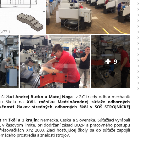
9
ši žiaci
Andrej Butko a Matej Noga
z 2.C triedy odbor mechanik
ašu školu na
XVII. ročníku
Medzinárodnej súťaže odborných
učností žiakov stredných odborných škôl v SOŠ STROJNÍCKEJ
z 11 škôl a 3 krajín
: Nemecka, Česka a Slovenska. S
úťažiaci vyrábali
, v časovom limite, pri dodržaní zásad BOZP a pracovného postupu
ézovačkách XYZ 2000. Žiaci hosťujúcej školy sa do súťaže zapojili
áceho prostredia a znalosti strojov.