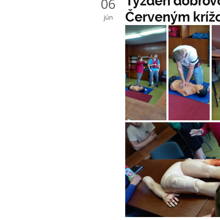
Týždeň dobrov
06
Červeným krí
jún