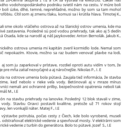
26-členná skupina z I.E a I.A sa vybrala na exkurziu. Čakali nás
ského vodohospodárskeho podniku svietil nám na cestu. V múre boli
ičky boli úzke, dlhé, temné, neprehľadné, možno by som sa tam mohol
rofóbiu. Cítil som aj zmenu tlaku, komusi sa i krútila hlava. Timotej K.,
ali sme okolo vtáčieho ostrova až na Slanický ostrov umenia, kde ma
tlivé zastavenia. Posledné sú pod vodou priehrady, tak ako aj 5 dedín
ká Osada, kde sa narodil aj náš jazykovedec Anton Bernolák. Jakub K.,
nického ostrova umenia mi kapitán zveril kormidlo lode. Nemal som
 nič nepokazím. Ktovie, možno sa raz budem venovať plavbe na lodi,
aj som ju zaparkoval v prístave, rozdiel oproti autu vidím v tom, že
e pre mňa zatiaľ nezvyčajné a aj náročnejšie. Nikolas P., I. E
a na ostrove umenia bola pútavá. Zaujala tiež informácia, že stavba
zime, keď nebolo v rieke veľa vody. Betónovali aj v mraze mínus
vníci nemali ani ochranné prilby, bezpečnostné opatrenia neboli tak
máš M., I.E
n na stavbu priehrady na lanovke. Posledný 12 blok stavali v zime,
vody. Stavbu Oravci postavili kvalitne, pretože už 71 rokov stojí
y, len vonkajší náter. Matej F., I.E
výstavbe potrubia, počas cesty z Čiech, kde bolo vyrobené, museli
 odstraňovať elektrické vedenie a spevňovať mosty. V elektrárni som
trické vedenie z turbín do generátora. Bolo to pútavé. Jozef S., I.E