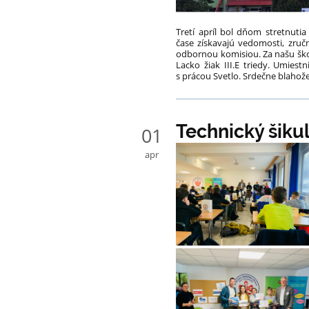
Tretí apríl bol dňom stretnuti
čase získavajú vedomosti, zručn
odbornou komisiou. Za našu ško
Lacko žiak III.E triedy. Umies
s prácou Svetlo. Srdečne blahož
Technický šiku
01
apr