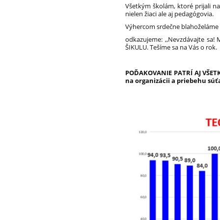
Všetkým školám, ktoré prijali na
nielen žiaci ale aj pedagógovia.
Výhercom srdečne blahoželáme a 
odkazujeme: ,,Nevzdávajte sa!
ŠIKULU. Tešíme sa na Vás o rok.
​​​
POĎAKOVANIE PATRÍ AJ VŠETK
na organizácii a priebehu súť