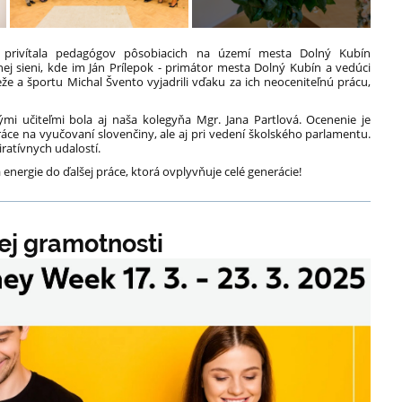
a
privítala pedagógov pôsobiacich na území mesta Dolný Kubín
ej sieni, kde im
Ján Prílepok - primátor mesta Dolný Kubín
a vedúci
že a športu Michal Švento vyjadrili vďaku za ich neoceniteľnú prácu,
mi učiteľmi bola aj naša kolegyňa Mgr. Jana Partlová. Ocenenie je
 práce na vyučovaní slovenčiny, ale aj pri vedení školského parlamentu.
ratívnych udalostí.
 a energie do ďalšej práce, ktorá ovplyvňuje celé generácie!
nej gramotnosti