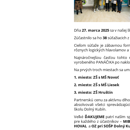
Dňa
27. marca 2025
sa v našej 
Zúčastnilo sa ho
38
súťažiacich 
Cieľom súťaže je zábavnou formo
rôznych logických hlavolamov a 
Najnáročnejšou časťou tohto 
vyrobeného PANÁČIKA po naklon
Na prvých troch miestach sa umie
1. miesto: ZŠ s MŠ Novoť
2. miesto: ZŠ s MŠ Liesek
3. miesto: ZŠ Hruštín
Partnerskú cenu za aktívnu dlho
absolvovali všetci sprevádzajú
školu Dolný Kubín.
Veľké
ĎAKUJEME
patrí naším s
pre každého z účastníkov –
MIB
HOVAL
a
OZ pri SOŠP Dolný Ku