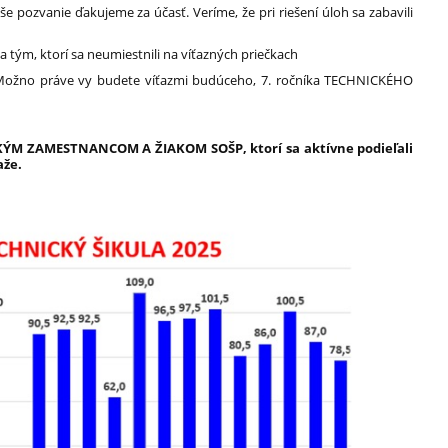
še pozvanie ďakujeme za účasť. Veríme, že pri riešení úloh sa zabavili
tým, ktorí sa neumiestnili na víťazných priečkach
 Možno práve vy budete víťazmi budúceho, 7. ročníka TECHNICKÉHO
ÝM ZAMESTNANCOM A ŽIAKOM SOŠP, ktorí sa aktívne podieľali
aže.