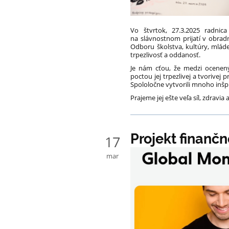
Vo štvrtok, 27.3.2025 radnic
na slávnostnom prijatí v obradn
Odboru školstva, kultúry, mláde
trpezlivosť a oddanosť.
Je nám cťou, že medzi ocenený
poctou jej trpezlivej a tvorivej
Spololočne vytvorili mnoho inšpi
Prajeme jej ešte veľa síl, zdravia
Projekt finanč
17
mar