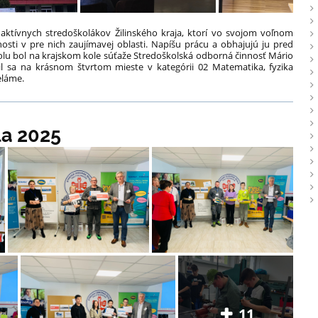
a aktívnych stredoškolákov Žilinského kraja, ktorí vo svojom voľnom
osti v pre nich zaujímavej oblasti. Napíšu prácu a obhajujú ju pred
lu bol na krajskom kole súťaže Stredoškolská odborná činnosť Mário
tnil sa na krásnom štvrtom mieste v kategórii 02 Matematika, fyzika
eláme.
la 2025
11