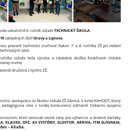
škole uskutočnil 6. ročník súťaže
TECHNICKÝ ŠIKULA
.
z
19
základných škôl
Oravy a Liptova
.
u preveriť technickú zručnosť žiakov 7. a 8. ročníka ZŠ pri riešení
technických úloh.
ročníka súťaže bola výroba a následná skúška funkčnosti chôdze
enej rovine.
stnili družstvá z týchto ZŠ:
ročnú spoluprácu so školou získala ZŠ Zázrivá. V kvíze KAHOOT, ktorý
ci pedagógovia sme v tvrdej konkurencii odmenili Cirkevnú spojenú
ponzorom, ktorí venovali vecné ceny pre výhercov a drobné darčeky
A, KLAUKE, OFZ, AV SYSTÉMY, SLOVTOP, ARRIVA, ITM SLOVAKIA,
bín – Kňažia.