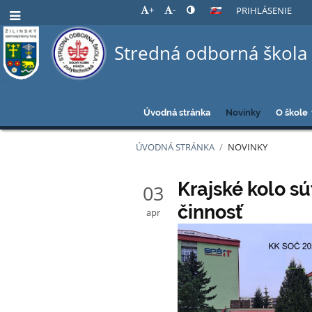
+
-
PRIHLÁSENIE
Stredná odborná škola 
Úvodná stránka
Novinky
O škole
ÚVODNÁ STRÁNKA
/
NOVINKY
Novinky
Krajské kolo s
03
činnosť
apr