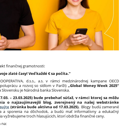
kt finančnej gramotnosti:
voje zlaté časy! Veď každé € sa počíta.“
 KOOPERATIVA, d.s.s., a.s. v rámci medzinárodnej kampane OECD
poluprácu a rozvoj so sídlom v Paríži)
„Global Money Week 2025“
 Slovensku je Národná banka Slovenska.
7.03. – 23.03.2025) bude prebehať súťaž, v rámci ktorej sa môžu
nia o najzaujímavejší blog, zverejnený na našej webstránke
sujte
(stránka bude aktívna od 17.03.2025).
Blogy budú zamerané
ia a sporenia na dôchodok, a budú mať informatívny a edukačný
a vyžrebujeme troch hlasujúcich, ktorí obdržia finančné ceny.
 na: