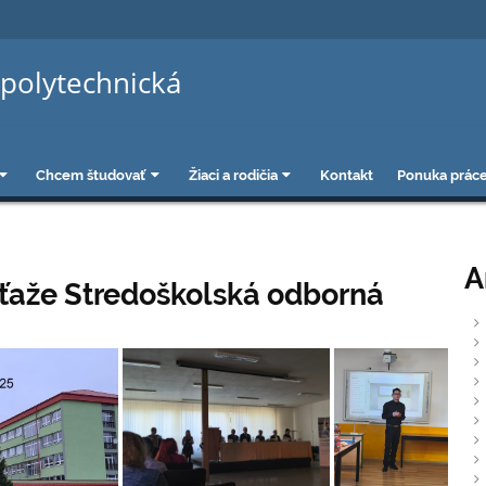
polytechnická
Chcem študovať
Žiaci a rodičia
Kontakt
Ponuka prác
A
úťaže Stredoškolská odborná