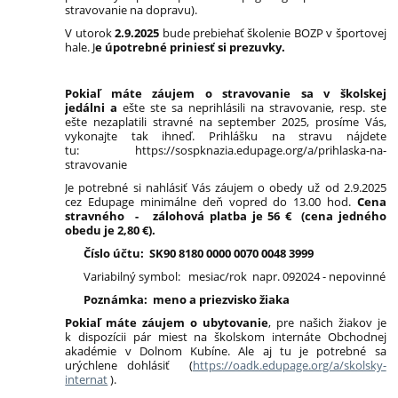
stravovanie na dopravu).
V utorok
2.9.2025
bude prebiehať školenie BOZP v športovej
hale. J
e úpotrebné priniesť si prezuvky.
Pokiaľ máte záujem o stravovanie sa v školskej
jedálni
a
ešte ste sa neprihlásili na stravovanie, resp. ste
ešte nezaplatili stravné na september 2025,
prosíme Vás,
vykonajte tak ihneď. Prihlášku na stravu nájdete
tu:
https://sospknazia.edupage.org/a/prihlaska-na-
stravovanie
Je potrebné si nahlásiť Vás záujem o obedy už od 2.9.2025
cez Edupage minimálne deň vopred do 13.00 hod.
Cena
stravného - zálohová platba je 56 € (cena jedného
obedu je 2,80 €).
Číslo účtu: SK90 8180 0000 0070 0048 3999
Variabilný symbol: mesiac/rok napr. 092024 - nepovinné
Poznámka: meno a priezvisko žiaka
Pokiaľ máte záujem o ubytovanie
, pre našich žiakov je
k dispozícii pár miest na školskom internáte Obchodnej
akadémie v Dolnom Kubíne. Ale aj tu je potrebné sa
urýchlene dohlásiť (
https://oadk.edupage.org/a/skolsky-
internat
).