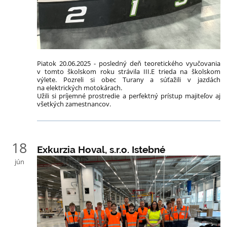
Piatok
20.06.2025 - p
osledný deň teoretického vyučovania
v tomto školskom roku strávila III.E trieda na školskom
výlete. Pozreli si obec Turany a súťažili v jazdách
na elektrických motokárach.
Užili si príjemné prostredie a perfektný prístup majiteľov aj
všetkých zamestnancov.
18
Exkurzia Hoval, s.r.o. Istebné
jún