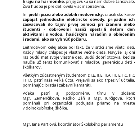
hrajú na harmonike
, pri jej zvuku sa nám dobre tancovalo.
Živá hudba je pre deti oveľa viac inšpiratívna.
Iní
piekli pizzu alebo zdobili medovníčky,
či učili škôlkarov
zapájať jednoduché elektrické obvody, prípadne ich
zasväcovali do tajov prvej pomoci pri zranení alebo
študenti - dobrovoľní hasiči spestrili deťom deň
aktivitami s vodou, hasičským náradím a oblečením
i radami, ako sa vyhnúť požiaru.
Leitmotívom celej akcie bol fakt, že v srdci sme všetci deti.
Každý mladý chlapec je vlastne večné dieťa. Navyše, aj oni
raz budú mať svoje vlastné deti. Budú dobrí otcovia, keď sa
naučia už teraz komunikovať s mladšou generáciou detí -
škôlkarov.
Všetkým zúčastneným študentom z I.E, II.E, II.A, III. E, I.C, II.C
i III.C patrí naša veľká úcta. Prejavili sa ako trpezliví učitelia,
pomáhajúci bratia i zábavní kamaráti.
Vďaka patrí aj podpornému tímu v zložení:
Mgr. Zemenčíková, Radko Záň a Mgr. Jurčigová, ktorí
pomáhali pri organizácii podujatia priamo na mieste
v dolnokubínskej škôlke.
Mgr. Jana Partlová, koordinátor Školského parlamentu