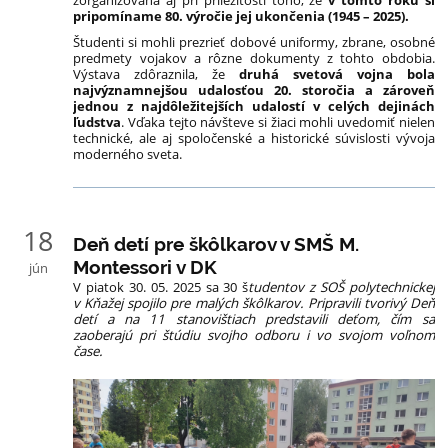
zorganizovaná aj pri príležitosti toho, že
v tomto roku si
pripomíname 80. výročie jej ukončenia (1945 – 2025).
Študenti si mohli prezrieť dobové uniformy, zbrane, osobné
predmety vojakov a rôzne dokumenty z tohto obdobia.
Výstava zdôraznila, že
druhá svetová vojna bola
najvýznamnejšou udalosťou 20. storočia a zároveň
jednou z najdôležitejších udalostí v celých dejinách
ľudstva
. Vďaka tejto návšteve si žiaci mohli uvedomiť nielen
technické, ale aj spoločenské a historické súvislosti vývoja
moderného sveta.
18
Deň detí pre škôlkarov v SMŠ M.
Montessori v DK
jún
V piatok 30. 05. 2025 sa 30 š
tudentov z SOŠ polytechnickej
v Kňažej spojilo pre malých škôlkarov. P
ripravili tvorivý Deň
detí a na 11 stanovištiach predstavili deťom, čím sa
zaoberajú pri štúdiu svojho odboru i vo svojom voľnom
čase.