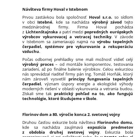
Návšteva firmy Hoval v Istebnom
Prvou zastávkou bola spoločnosť
Hoval s.r.o.
so sídlom
v obci
Istebné
, kde sa nachádza
výrobný závod
tejto
medzinárodnej firmy. Firma Hoval pochádza
z
Lichtenštajnska
a patrí medzi
popredných európskych
výrobcov vykurovacej a vetracej techniky
. V závode
v Istebnom sa zameriavajú najmä na
výrobu tepelných
čerpadiel, systémov pre vykurovanie a rekuperáciu
vzduchu
.
Počas odbornej prehliadky sme mali možnosť vidieť celý
výrobný proces
– od montáže komponentov, testovania
zariadení, až po finálne balenie výrobkov. Celou exkurziou
nás sprevádzal riaditeľ firmy pán Ing. Tomáš Horňák, ktorý
nám zároveň vysvetlil
princípy fungovania tepelných
čerpadiel
, význam úspory energie a ekologické výhody
moderných riešení v oblasti vykurovania a vetrania budou.
Získali sme tak
praktický pohľad na to, ako fungujú
technológie, ktoré študujeme v škole
.
Florinov dom a 80. výročie konca 2. svetovej vojny
Druhou časťou exkurzie bola návšteva
Florinovho domu
,
kde sa nachádza zaujímavá
expozícia predmetov
z obdobia druhej svetovej vojny
. Exkurzia bola