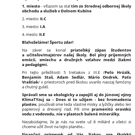
1. miesto
- víťazom sa stal
tím zo Strednej odbornej školy
obchodu a služieb v Dolnom Kubíne
2. miesto:
II.C
3. miesto:
I.A
4. mesto:
II.E
Blahoželáme! Športu zdar!
Na záver sa konal
priateľský zápas študentov
a učiteľov/majstrov našej školy. Bol plný príjemných
emócií, smiechu a družných vzťahov medzi žiakmi
a pedagógmi.
Pri tejto príležitosti 5 tretiakov z III.E /
Peťo Hrúzik,
Benjamín Staš, Adam Sedlár, Mário Ondrek, Paťo
Vraštiak
/ v priestoroch pred školou uvarilo naozaj famózny
a chutný guláš.
Správali sme sa ekologicky a zapojili aj do júnovej výzvy
KlímaTYzuj sa - Dnes si to užijem - bez hromadenia
plastov,
používali sme teda vlastné misky a lyžičky alebo len
papierový a drevený riad. Pili sme
pramenitú oravskú
vodu z vodovodu, nie v plastoch balené minerálky.
Nezabúdajme, že je nás na svete už 8 miliárd a všetci si
chceme užiť život na tejto planéte...
Finančný príspevok od Vás, žiakov, pre školský