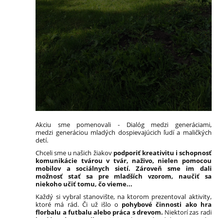
Akciu sme pomenovali - Dialóg medzi generáciami,
medzi generáciou mladých dospievajúcich ľudí a maličkých
detí.
Chceli sme u našich žiakov
podporiť kreativitu i schopnosť
komunikácie tvárou v tvár, naživo, nielen pomocou
mobilov a sociálnych sietí. Zároveň sme im dali
možnosť stať sa pre mladších vzorom, naučiť sa
niekoho učiť tomu, čo vieme...
Každý si vybral stanovište, na ktorom prezentoval aktivity,
ktoré má rád. Či už išlo o
pohybové činnosti ako hra
florbalu a futbalu alebo práca s drevom.
Niektorí zas radi