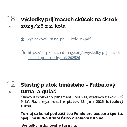
18
Výsledky prijímacích skúšok na šk.rok
2025/26 z 2. kola
jún
vysledkova_listina_po_2._kole_PS.pdf
https://sospknazia.edupage.org/a/vysledky-prijimacich-
skusok-pre-skolsky-rok-202526
12
Šťastný piatok trinásteho - Futbalový
turnaj a guláš
jún
Členovia školského parlamentu pre Vás, všetkých žiakov SOŠ
P Kňažia, zorganizovali
v piatok 13. jún 2025 futbalový
turnaj.
Turnaj sa konal pod záštitou Fondu pre podporu športu.
Spojil našu školu so SOŠOaS v Dolnom Kubíne.
Výsledky futbalového turnaja: