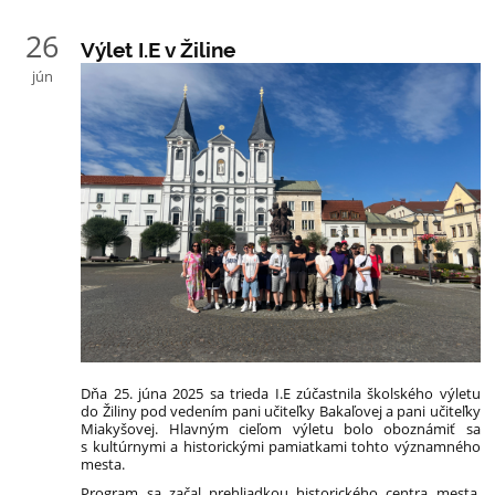
26
Výlet I.E v Žiline
jún
Dňa 25. júna 2025 sa trieda I.E zúčastnila školského výletu
do Žiliny pod vedením pani učiteľky Bakaľovej a pani učiteľky
Miakyšovej. Hlavným cieľom výletu bolo oboznámiť sa
s kultúrnymi a historickými pamiatkami tohto významného
mesta.
Program sa začal prehliadkou historického centra mesta.