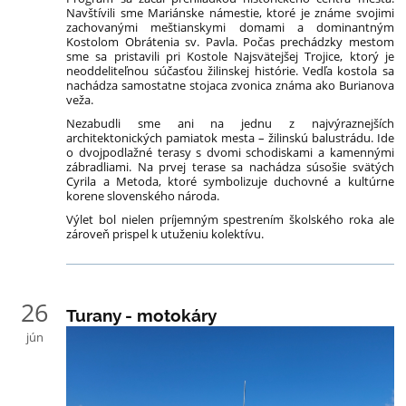
Navštívili sme Mariánske námestie, ktoré je známe svojimi
zachovanými meštianskymi domami a dominantným
Kostolom Obrátenia sv. Pavla. Počas prechádzky mestom
sme sa pristavili pri Kostole Najsvätejšej Trojice, ktorý je
neoddeliteľnou súčasťou žilinskej histórie. Vedľa kostola sa
nachádza samostatne stojaca zvonica známa ako Burianova
veža.
Nezabudli sme ani na jednu z najvýraznejších
architektonických pamiatok mesta – žilinskú balustrádu. Ide
o dvojpodlažné terasy s dvomi schodiskami a kamennými
zábradliami. Na prvej terase sa nachádza súsošie svätých
Cyrila a Metoda, ktoré symbolizuje duchovné a kultúrne
korene slovenského národa.
Výlet bol nielen príjemným spestrením školského roka ale
zároveň prispel k utuženiu kolektívu.
26
Turany - motokáry
jún