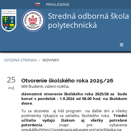
PRIHLÁSENIE
Stredná odborná škola
polytechnická
ÚVODNÁ STRÁNKA
/
NOVINKY
Novinky
25
Otvorenie školského roka 2025/26
Milí študenti, vážení rodičia,
aug
slávnostné otvorenie školského roka 2025/26 sa bude
konať v pondelok - 1.9.2024 od 08.00 hod. na školskom
dvore
.
Tu sa dozviete aj Váš program na ďalšie dni a všetky
podmienky týkajúce sa začiatku školského roka.
Triedni
učitelia vydajú žiakom aj všetky potrebné
potvrdenia
(napr. pre vybavenie
preukážkyhttps://sospknazia.edupage.org/a/prihlaska-na-