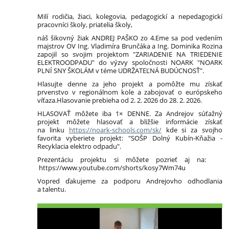
Milí rodičia, žiaci, kolegovia, pedagogickí a nepedagogickí
pracovníci školy, priatelia školy,
náš šikovný žiak ANDREJ PAŠKO zo 4.Eme sa pod vedením
majstrov OV Ing. Vladimíra Brunčáka a Ing. Dominika Rozina
zapojil so svojim projektom "ZARIADENIE NA TRIEDENIE
ELEKTROODPADU" do výzvy spoločnosti NOARK "NOARK
PLNÍ SNY ŠKOLÁM v téme UDR‎ŽATEĽNÁ BUDÚCNOSŤ".
Hlasujte denne za jeho projekt a pomôžte mu získať
prvenstvo v regionálnom kole a zabojovať o európskeho
víťaza.
Hlasovanie prebieha od 2. 2. 2026 do 28. 2. 2026​.
HLASOVAŤ môžete iba 1× DENNE.
Za Andrejov súťažný
projekt môžete hlasovať a bližšie informácie získať
na linku
https://noark-schools.com/sk/
kde si za svojho
favorita vyberiete projekt: "SOŠP Dolný Kubín-Kňažia -
Recyklacia elektro odpadu".
Prezentáciu projektu si môžete pozrieť aj na:
https://www.youtube.com/shorts/kosy7Wm74u
Vopred ďakujeme za podporu Andrejovho odhodlania
a talentu.