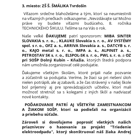
3. miesto: ZŠ Š. ŠMÁLIKA Tvrdošín
Víťazom srdečne blahoželáme a tým, ktorí sa neumiestnili
na víťazných priečkach odkazujeme: ,,Nevzdávajte sa! Možno
práve vy budete víťazmi budúceho, 8. ročníka
TECHNICKÉHO ŠIKULU. Tešíme sa na Vás o rok.
Naše veľké
ĎAKUJEME
patrí sponzorom:
MIBA SINTER
SLOVAKIA s. r. o., , KLAUKE Slovakia s. r. o., AV SYSTÉMY
spol. s r. o., OFZ a. s., ARRIVA Slovakia a. s., DATCYB s. r.
o., KAJO metal s. r. o., IMPA a. s., ALPINET a. s.,
PETROSTAV SK s. r. o., ELSPOL-SK s. r. o., PWL s. r. o.
a
OZ
pri SOŠP Dolný Kubín – Kňažia.
ktorých štedrá podpora
nám umožnila zorganizovať celé podujatie.
Ďakujeme všetkým školám, ktoré prijali naše pozvanie
a zúčastnili sa podujatia. Veríme, že žiaci sa pri riešení úloh
nielen potrápili, ale aj zabavili, a že čas strávený v našej škole
bol príjemný aj pre sprevádzajúcich učiteľov, ktorí mali
možnosť stretnúť sa s kolegami z iných škôl a nadviazať
nové kontakty.
POĎAKOVANIE PATRÍ AJ VŠETKÝM ZAMESTNANCOM
A ŽIAKOM SOŠP, ktorí sa podieľali na organizácii
a priebehu súťaže.
Zároveň si dovoľujeme poprosiť všetkých našich
priaznivcov o hasovanie za projekt
"Triedenie
elektroodpadu", ktorý skonštruoval náš
žiaka Andrej