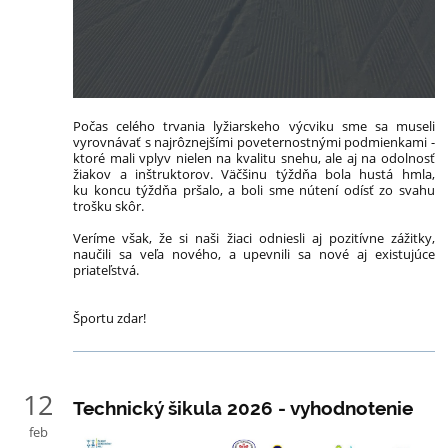
Počas celého trvania lyžiarskeho výcviku sme sa museli
vyrovnávať s najrôznejšími poveternostnými podmienkami -
ktoré mali vplyv nielen na kvalitu snehu, ale aj na odolnosť
žiakov a inštruktorov. Väčšinu týždňa bola hustá hmla,
ku koncu týždňa pršalo, a boli sme nútení odísť zo svahu
trošku skôr.
Veríme však, že si naši žiaci odniesli aj pozitívne zážitky,
naučili sa veľa nového, a upevnili sa nové aj existujúce
priateľstvá.
Športu zdar!
12
Technický šikula 2026 - vyhodnotenie
feb