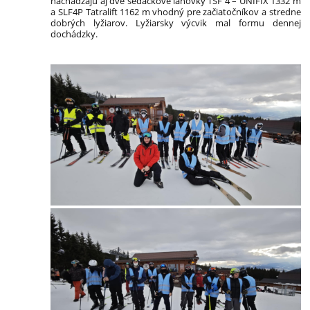
nachádzajú aj dve sedačkové lanovky TSF 4 – UNIFIX 1332 m
a SLF4P Tatralift 1162 m vhodný pre začiatočníkov a stredne
dobrých lyžiarov. Lyžiarsky výcvik mal formu dennej
dochádzky.