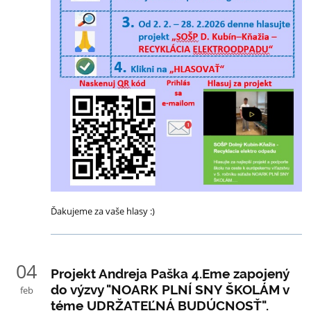
Ďakujeme za vaše hlasy :)
04
Projekt Andreja Paška 4.Eme zapojený
do výzvy "NOARK PLNÍ SNY ŠKOLÁM v
feb
téme UDR‎ŽATEĽNÁ BUDÚCNOSŤ".