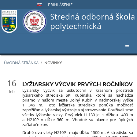
PRIHLÁSENIE
Stredná odborná škola
polytechnická
ÚVODNÁ STRÁNKA
/
NOVINKY
Novinky
16
LYŽIARSKY VÝCVIK PRVÝCH ROČNÍKOV
Lyžiarsky výcvik sa uskutočnil v krásnom prostredí
feb
lyžiarskeho strediska SKI Kubínska, ktoré sa nachádza
priamo v našom meste Dolný Kubín v nadmorskej výške
1 346 m. Toto lyžiarske stredisko ponúka možnosť
zapožičania lyžiarskej výstroje a aj stravovanie. Používali sme
všetky lyžiarske vleky. Prvý vlek H 130 je s dĺžkou 400 m
a H210P v dĺžke 360 m. Vhodné sú hlavne pre úplných
začiatočníkov.
Druhé dva vleky H210P majú dĺžku 1500 m. V stredisku sa