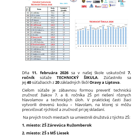
Dňa
11. februára 2026
sa v našej škole uskutočnil
7.
ročník
súťaže
TECHNICKÝ ŠIKULA
. Zúčastnilo sa
jej
40
súťažiacich z
20
základných škôl
Oravy a Liptova
.
Cieľom súťaže je zábavnou formou preveriť technickú
zručnosť žiakov 7. a 8. ročníka ZŠ pri riešení rôznych
hlavolamov a technických úloh. V praktickej časti žiaci
vytvorili drevenú kocku – hlavolam, na ktorej si môžu
precvičovať rýchlosť a zručnosť pri jej skladaní.
Na prvých troch miestach sa umiestnili družstvá z týchto ZŠ:
1. miesto: ZŠ Zárevúca Ružomberok
2. miesto: ZŠ s MŠ Liesek