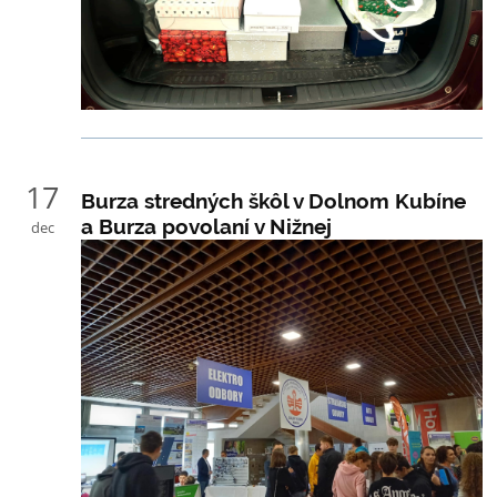
17
Burza stredných škôl v Dolnom Kubíne
a Burza povolaní v Nižnej
dec