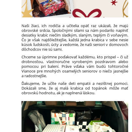
Naši žiaci, ich rodičia a učitelia opäť raz ukázali, že majú
obrovské srdcia. Spoločnými silami sa nám podarilo naplniť
desiatky krabíc niečím sladkým, slaným, teplým či voňavým.
Čo je však najdôležitejšie, každá jedna krabica v sebe nesie
kúsok ľudskosti, úcty a vedomie, že naši seniori v domovoch
dôchodcov nie sú sami.
Chceme sa úprimne poďakovať každému, kto prispel – či už
drobnosťou, vlastnoručne vyrobeným pozdravom alebo
pomocou pri balení. Práve vďaka vám budú tohtoročné
Vianoce pre mnohých osamelých seniorov o niečo jasnejšie
a radostnejšie.
Ďakujeme, že učíte naše deti empatii a nezištnej pomoci.
Dokázali sme, že aj malá krabica od topánok môže mať
obrovskú hodnotu, ak je naplnená láskou.