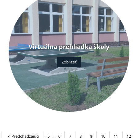
Virtuálna prehliadka školy
Zobraziť
Predchádzajúci
5
6
7
8
9
10
11
12