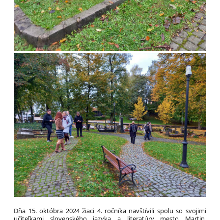
Dňa 15. októbra 2024 žiaci 4. ročníka navštívili spolu so svojimi
učiteľkami slovenského jazyka a literatúry mesto Martin.