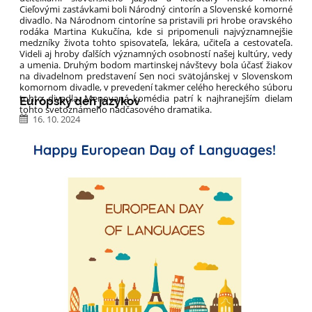
Cieľovými zastávkami boli Národný cintorín a Slovenské komorné
divadlo. Na Národnom cintoríne sa pristavili pri hrobe oravského
rodáka Martina Kukučína, kde si pripomenuli najvýznamnejšie
medzníky života tohto spisovateľa, lekára, učiteľa a cestovateľa.
Videli aj hroby ďalších významných osobností našej kultúry, vedy
a umenia. Druhým bodom martinskej návštevy bola účasť žiakov
na divadelnom predstavení Sen noci svätojánskej v Slovenskom
komornom divadle, v prevedení takmer celého hereckého súboru
tohto divadla. Menovaná komédia patrí k najhranejším dielam
Európsky deň jazykov
tohto svetoznámeho nadčasového dramatika.
16. 10. 2024
LITERÁRNA
ČÍTAŤ VIAC
EXKURZIA
–
NÁRODNÝ
CINTORÍN
A
SLOVENSKÉ
KOMORNÉ
DIVADLO
V
MARTINE: