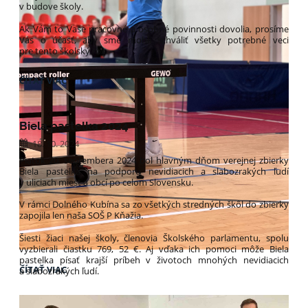
v budove školy.
Ak Vám to Vaše pracovné a osobné povinnosti dovolia, prosíme
Vás o účasť, aby sme mohli schváliť všetky potrebné veci
pre tento školský rok.
RODIČOVSKÉ
ČÍTAŤ VIAC
ZDRUŽENIE:
Biela pastelka 2024
18. 10. 2024
Piatok 20. septembera 2024 bol hlavným dňom verejnej zbierky
Biela pastelka na podporu nevidiacich a slabozrakých ľudí
v uliciach miest a obcí po celom Slovensku.
V rámci Dolného Kubína sa zo všetkých stredných škôl do zbierky
zapojila len naša SOŠ P Kňažia.
Šiesti žiaci našej školy, členovia Školského parlamentu, spolu
vyzbierali čiastku 769, 52 €. Aj vďaka ich pomoci môže Biela
pastelka písať krajší príbeh v životoch mnohých nevidiacich
OKRESNÉ
ČÍTAŤ VIAC
a slabozrakých ľudí.
KOLO
V
STOLNOM