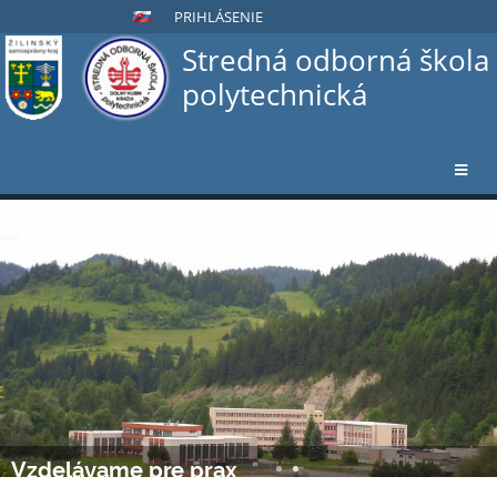
PRIHLÁSENIE
Stredná odborná škola
polytechnická
Úvodná
stránka
Vzdelávame pre prax