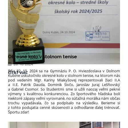
Okresné kolo v stolnom tenise
28. 10. 2024
Dňa 22. 10. 2024 sa na Gymnáziu P. O. Hviezdoslava v Dolnom
SUPER
ČÍTAŤ VIAC
Kubíne uskutočnilo okresné kolo v stolnom tenise, na ktorom nás
FLORBAL
pod vedením Mgr. Kariny Miakyšovej reprezentovali žiaci II.A
POHÁR
a II.E. Patrik Dauda, Dominik Sivčo, Jaroslav Juraj Lešňovský
CHLAPCOV
a Gabriel Csomor. So študentmi sme si užili naozaj veľmi pekné
STREDNÝCH
výmeny s kvalitnou konkurenciou. Zo športového hľadiska boli
ŠKÔL
niektoré zápasy veľmi vyrovnané, no súťažná morálka nám občas
trochu vypadávala, čo sa podpísalo na výsledku. Berieme si
:
z tohto podujatia cenné skúsenosti a odhodlanie ďalej trénovať.
Športu zdar!