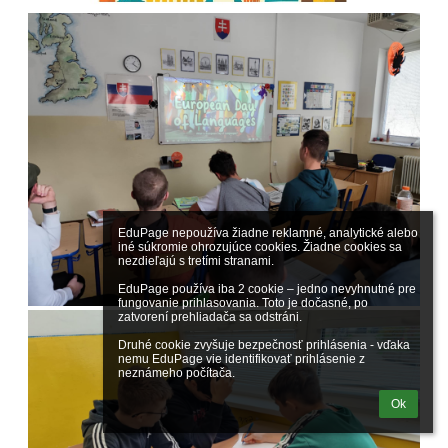
EduPage nepoužíva žiadne reklamné, analytické alebo 
iné súkromie ohrozujúce cookies. Žiadne cookies sa 
nezdieľajú s tretími stranami.

EduPage používa iba 2 cookie – jedno nevyhnutné pre 
fungovanie prihlasovania. Toto je dočasné, po 
zatvorení prehliadača sa odstráni.

Druhé cookie zvyšuje bezpečnosť prihlásenia - vďaka 
nemu EduPage vie identifikovať prihlásenie z 
neznámeho počítača.
Ok