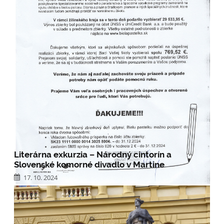
Literárna exkurzia – Národný cintorín a
Slovenské komorné divadlo v Martine
17. 10. 2024
BIELA
ČÍTAŤ VIAC
PASTELKA
2024: