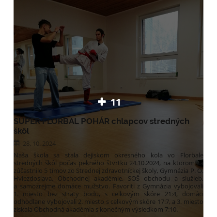
11
SUPER FLORBAL POHÁR chlapcov stredných
škôl
28. 10. 2024
Naša škola sa stala dejiskom okresného kola vo Florbale
stredných škôl počas pekného štvrtku 24.10.2024, na ktorom sa
zúčastnilo 5 tímov zo Strednej zdravotníckej školy, Gymnázia P. O.
Hviezdoslava, Obchodnej akadémie, SOŠ obchodu a služieb,
a samozrejme domáce mužstvo. Favoriti z Gymnázia vybojovali
1. miesto bez straty bodu, s celkovým skóre 21:4, domáci
odhodlane vybojovali 2. miesto s celkovým skóre 17:7, a 3. miesto
získala Obchodná akadémia s konečným výsledkom 7:10.