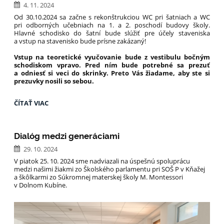
4. 11. 2024
Od 30.10.2024 sa začne s rekonštrukciou WC pri šatniach a WC
pri odborných učebniach na 1. a 2. poschodí budovy školy.
Hlavné schodisko do šatní bude slúžiť pre účely staveniska
a vstup na stavenisko bude prísne zakázaný!
Vstup na teoretické vyučovanie bude z vestibulu bočným
schodiskom vpravo. Pred ním bude potrebné sa prezuť
a odniesť si veci do skrinky. Preto Vás žiadame, aby ste si
prezuvky nosili so sebou.
REKONŠTRUKCIA
ČÍTAŤ VIAC
V
PRIESTOROCH
ŠATNÍ
Dialóg medzi generáciami
TV:
29. 10. 2024
V piatok 25. 10. 2024 sme nadviazali na úspešnú spoluprácu
medzi našimi žiakmi zo Školského parlamentu pri SOŠ P v Kňažej
a škôlkarmi zo Súkromnej materskej školy M. Montessori
v Dolnom Kubíne.