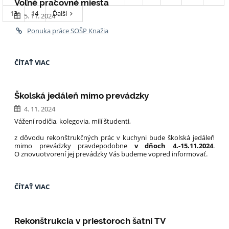
Voľné pracovné miesta
13
14
Ďalší
5. 11. 2024
Ponuka práce SOŠP Knažia
VOĽNÉ
ČÍTAŤ VIAC
PRACOVNÉ
MIESTA:
Školská jedáleň mimo prevádzky
4. 11. 2024
Vážení rodičia, kolegovia, milí študenti,
z dôvodu rekonštrukčných prác v kuchyni bude školská jedáleň
mimo prevádzky pravdepodobne
v dňoch 4.-15.11.2024
.
O znovuotvorení jej prevádzky Vás budeme vopred informovať.
ŠKOLSKÁ
ČÍTAŤ VIAC
JEDÁLEŇ
MIMO
PREVÁDZKY:
Rekonštrukcia v priestoroch šatní TV