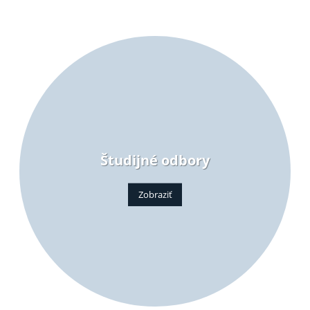
Prvá škola na Orave poskytujúca vzdelanie v duálnom systéme
Študijné odbory
Zobraziť